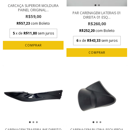
CARCAÇA SUPERIOR MOLDURA
PAINEL ORIGINAL...
PAR CARENAGEM LATERAIS 01
R$59,00
DIREITA 01 ESQ...
R$260,00
R$57,23
com
Boleto
R$252,20
com
Boleto
5
x de
R$11,80
sem juros
6
x de
R$43,33
sem juros
CARENAGEM TRASEIRA INF DIREITO
CARENAGEM BUZINA ESQUERDA