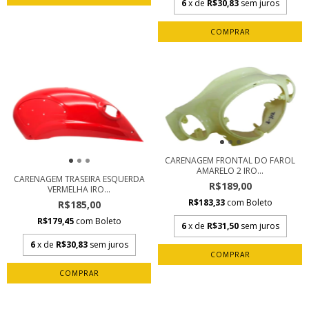
6
x de
R$30,83
sem juros
CARENAGEM FRONTAL DO FAROL
AMARELO 2 IRO...
CARENAGEM TRASEIRA ESQUERDA
R$189,00
VERMELHA IRO...
R$183,33
com
Boleto
R$185,00
R$179,45
com
Boleto
6
x de
R$31,50
sem juros
6
x de
R$30,83
sem juros