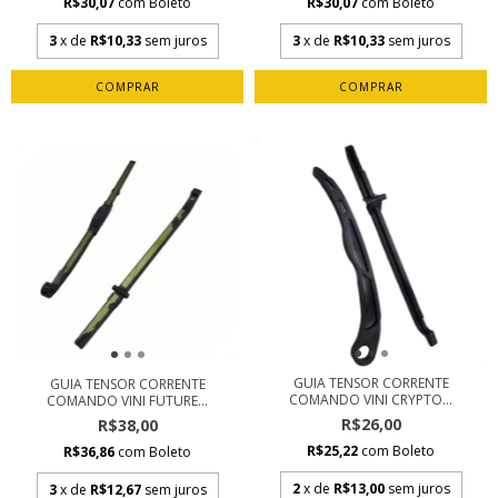
R$30,07
com
Boleto
R$30,07
com
Boleto
3
x de
R$10,33
sem juros
3
x de
R$10,33
sem juros
GUIA TENSOR CORRENTE
GUIA TENSOR CORRENTE
COMANDO VINI CRYPTO...
COMANDO VINI FUTURE...
R$26,00
R$38,00
R$25,22
com
Boleto
R$36,86
com
Boleto
2
x de
R$13,00
sem juros
3
x de
R$12,67
sem juros