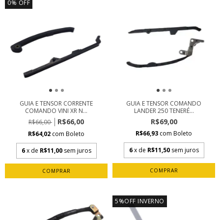
0
%
OFF
GUIA E TENSOR CORRENTE
GUIA E TENSOR COMANDO
COMANDO VINI XR N...
LANDER 250 TENERÉ...
R$66,00
R$69,00
R$66,00
R$66,93
com
Boleto
R$64,02
com
Boleto
6
x de
R$11,50
sem juros
6
x de
R$11,00
sem juros
5%OFF INVERNO