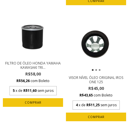
FILTRO DE ÓLEO HONDA YAMAHA
KAWASAKI TRI...
R$58,00
VISOR NÍVEL ÓLEO ORIGINAL IROS
R$56,26
com
Boleto
ONE 125
R$45,00
5
x de
R$11,60
sem juros
R$43,65
com
Boleto
4
x de
R$11,25
sem juros