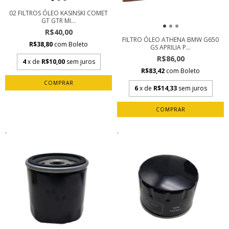
02 FILTROS ÓLEO KASINSKI COMET
GT GTR MI...
R$40,00
FILTRO ÓLEO ATHENA BMW G650
R$38,80
com
Boleto
GS APRILIA P...
R$86,00
4
x de
R$10,00
sem juros
R$83,42
com
Boleto
6
x de
R$14,33
sem juros