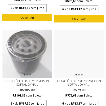
R$76,63
com
Boleto
5
x de
R$11,80
sem juros
6
x de
R$13,17
sem juros
FILTRO ÓLEO HARLEY DAVIDSON
FILTRO ÓLEO HARLEY DAVIDSON
SOFTAIL DYNA...
SOFTAIL DYNA...
R$105,00
R$79,00
R$101,85
com
Boleto
R$76,63
com
Boleto
6
x de
R$17,50
sem juros
6
x de
R$13,17
sem juros