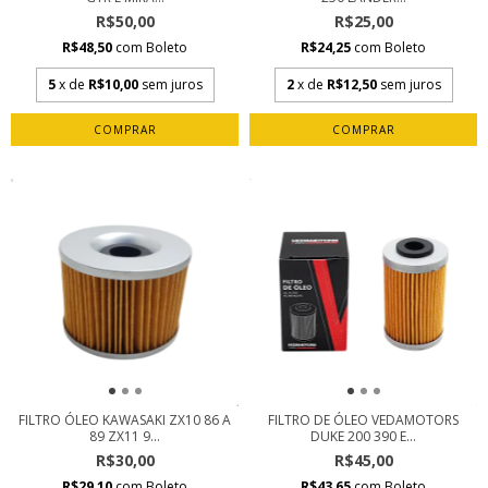
R$50,00
R$25,00
R$48,50
com
Boleto
R$24,25
com
Boleto
5
x de
R$10,00
sem juros
2
x de
R$12,50
sem juros
FILTRO ÓLEO KAWASAKI ZX10 86 A
FILTRO DE ÓLEO VEDAMOTORS
89 ZX11 9...
DUKE 200 390 E...
R$30,00
R$45,00
R$29,10
com
Boleto
R$43,65
com
Boleto