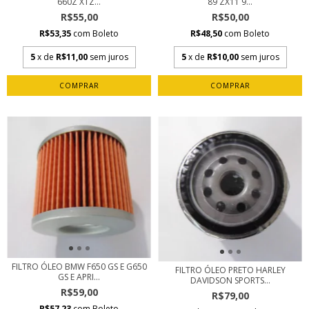
660Z XTZ...
89 ZX11 9...
R$55,00
R$50,00
R$53,35
com
Boleto
R$48,50
com
Boleto
5
x de
R$11,00
sem juros
5
x de
R$10,00
sem juros
FILTRO ÓLEO BMW F650 GS E G650
FILTRO ÓLEO PRETO HARLEY
GS E APRI...
DAVIDSON SPORTS...
R$59,00
R$79,00
R$57,23
com
Boleto