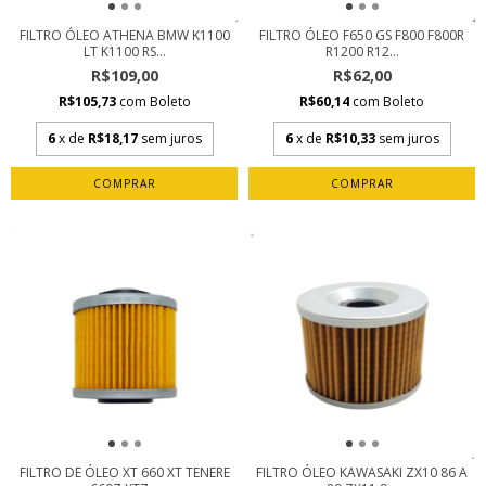
FILTRO ÓLEO ATHENA BMW K1100
FILTRO ÓLEO F650 GS F800 F800R
LT K1100 RS...
R1200 R12...
R$109,00
R$62,00
R$105,73
com
Boleto
R$60,14
com
Boleto
6
x de
R$18,17
sem juros
6
x de
R$10,33
sem juros
FILTRO DE ÓLEO XT 660 XT TENERE
FILTRO ÓLEO KAWASAKI ZX10 86 A