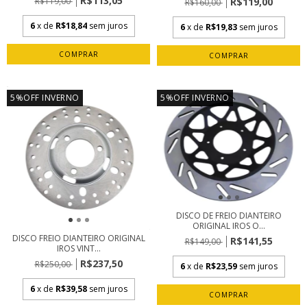
R$113,05
R$119,00
R$119,00
R$160,00
6
x de
R$18,84
sem juros
6
x de
R$19,83
sem juros
5%OFF INVERNO
5%OFF INVERNO
DISCO DE FREIO DIANTEIRO
ORIGINAL IROS O...
DISCO FREIO DIANTEIRO ORIGINAL
R$141,55
R$149,00
IROS VINT...
R$237,50
R$250,00
6
x de
R$23,59
sem juros
6
x de
R$39,58
sem juros