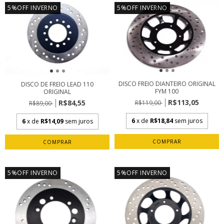
5%OFF INVERNO
5%OFF INVERNO
DISCO FREIO DIANTEIRO ORIGINAL
DISCO DE FREIO LEAD 110
FYM 100
ORIGINAL
R$113,05
R$84,55
R$119,00
R$89,00
6
x de
R$18,84
sem juros
6
x de
R$14,09
sem juros
5%OFF INVERNO
5%OFF INVERNO