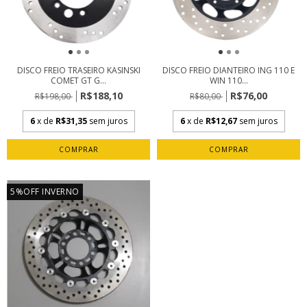
DISCO FREIO TRASEIRO KASINSKI
DISCO FREIO DIANTEIRO ING 110 E
COMET GT G...
WIN 110...
R$188,10
R$76,00
R$198,00
R$80,00
6
x de
R$31,35
sem juros
6
x de
R$12,67
sem juros
5%OFF INVERNO