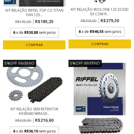
KIT RELAÇÃO IROS ONE 125 ES ESD
KIT RELAÇÃO RIFFEL TOP CG TITAN
EX COM R...
FAN 125...
R$279,30
R$294,00
R$185,25
R$195,00
6
x de
R$46,55
sem juros
6
x de
R$30,88
sem juros
5%OFF INVERNO
5%OFF INVERNO
KIT RELAÇÃO SEM RETENTOR
KASINSKI MIRAGE...
R$216,60
R$228,00
6
x de
R$36,10
sem juros