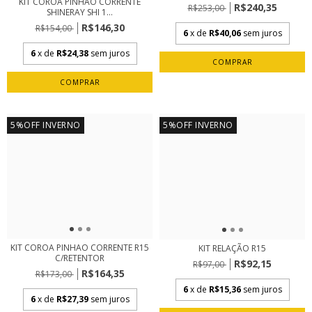
KIT COROA PINHÃO CORRENTE
R$240,35
R$253,00
SHINERAY SHI 1...
R$146,30
R$154,00
6
x de
R$40,06
sem juros
6
x de
R$24,38
sem juros
5%OFF INVERNO
5%OFF INVERNO
KIT COROA PINHAO CORRENTE R15
KIT RELAÇÃO R15
C/RETENTOR
R$92,15
R$97,00
R$164,35
R$173,00
6
x de
R$15,36
sem juros
6
x de
R$27,39
sem juros