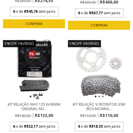
R$274,55
R$289,00
R$406,60
R$428,00
6
x de
R$45,76
sem juros
6
x de
R$67,77
sem juros
5%OFF INVERNO
5%OFF INVERNO
KIT RELAÇÃO WAY 125 KASINSKI
KIT RELAÇÃO S/ RETENTOR GSW
ORIGINAL NO...
IROS MOVING...
R$133,00
R$110,00
R$140,00
R$110,00
6
x de
R$22,17
sem juros
6
x de
R$18,33
sem juros