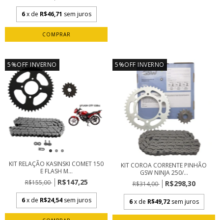
6
x de
R$46,71
sem juros
5%OFF INVERNO
5%OFF INVERNO
KIT RELAÇÃO KASINSKI COMET 150
KIT COROA CORRENTE PINHÃO
E FLASH M...
GSW NINJA 250/...
R$147,25
R$155,00
R$298,30
R$314,00
6
x de
R$24,54
sem juros
6
x de
R$49,72
sem juros