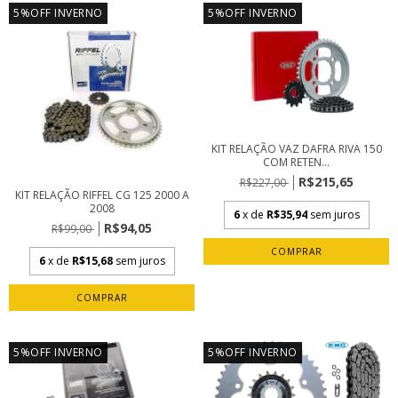
5%OFF INVERNO
5%OFF INVERNO
KIT RELAÇÃO VAZ DAFRA RIVA 150
COM RETEN...
R$215,65
R$227,00
KIT RELAÇÃO RIFFEL CG 125 2000 A
2008
6
x de
R$35,94
sem juros
R$94,05
R$99,00
6
x de
R$15,68
sem juros
5%OFF INVERNO
5%OFF INVERNO