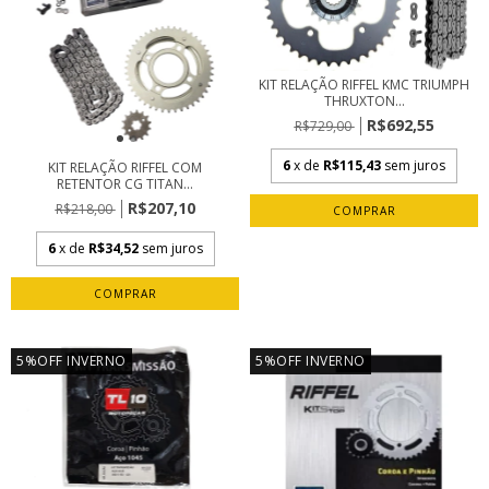
KIT RELAÇÃO RIFFEL KMC TRIUMPH
THRUXTON...
R$692,55
R$729,00
6
x de
R$115,43
sem juros
KIT RELAÇÃO RIFFEL COM
RETENTOR CG TITAN...
R$207,10
R$218,00
6
x de
R$34,52
sem juros
5%OFF INVERNO
5%OFF INVERNO