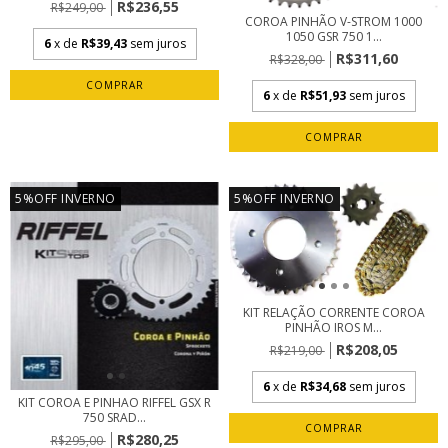
R$236,55
R$249,00
COROA PINHÃO V-STROM 1000
1050 GSR 750 1...
6
x de
R$39,43
sem juros
R$311,60
R$328,00
6
x de
R$51,93
sem juros
5%OFF INVERNO
5%OFF INVERNO
KIT RELAÇÃO CORRENTE COROA
PINHÃO IROS M...
R$208,05
R$219,00
6
x de
R$34,68
sem juros
KIT COROA E PINHAO RIFFEL GSX R
750 SRAD...
R$280,25
R$295,00