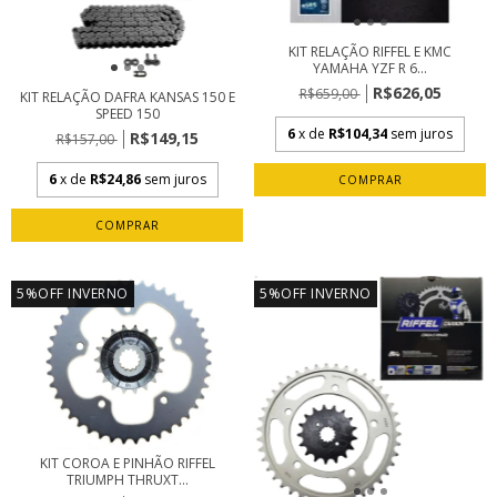
KIT RELAÇÃO RIFFEL E KMC
YAMAHA YZF R 6...
R$626,05
R$659,00
KIT RELAÇÃO DAFRA KANSAS 150 E
SPEED 150
6
x de
R$104,34
sem juros
R$149,15
R$157,00
6
x de
R$24,86
sem juros
5%OFF INVERNO
5%OFF INVERNO
KIT COROA E PINHÃO RIFFEL
TRIUMPH THRUXT...