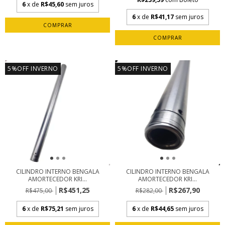
6
x de
R$45,60
sem juros
6
x de
R$41,17
sem juros
5%OFF INVERNO
5%OFF INVERNO
CILINDRO INTERNO BENGALA
CILINDRO INTERNO BENGALA
AMORTECEDOR KRI...
AMORTECEDOR KRI...
R$451,25
R$267,90
R$475,00
R$282,00
6
x de
R$75,21
sem juros
6
x de
R$44,65
sem juros