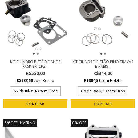
KIT CILINDRO PISTÃO E ANÉIS
KIT CILINDRO PISTÃO PINO TRAVAS
KASINSKI CRZ...
E ANÉIS...
R$550,00
R$314,00
R$533,50
com
Boleto
R$304,58
com
Boleto
6
x de
R$91,67
sem juros
6
x de
R$52,33
sem juros
5%OFF INVERNO
0
%
OFF