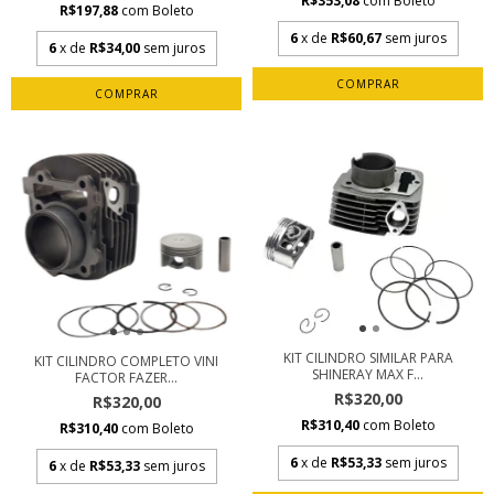
R$353,08
com
Boleto
R$197,88
com
Boleto
6
x de
R$60,67
sem juros
6
x de
R$34,00
sem juros
KIT CILINDRO SIMILAR PARA
KIT CILINDRO COMPLETO VINI
SHINERAY MAX F...
FACTOR FAZER...
R$320,00
R$320,00
R$310,40
com
Boleto
R$310,40
com
Boleto
6
x de
R$53,33
sem juros
6
x de
R$53,33
sem juros