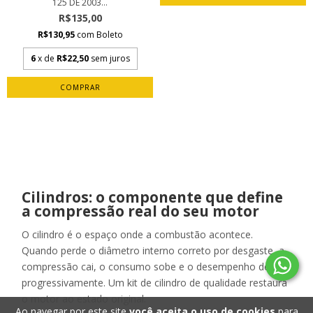
125 DE 2003...
R$135,00
R$130,95
com
Boleto
6
x de
R$22,50
sem juros
Cilindros: o componente que define
a compressão real do seu motor
O cilindro é o espaço onde a combustão acontece.
Quando perde o diâmetro interno correto por desgaste, a
compressão cai, o consumo sobe e o desempenho decai
progressivamente. Um kit de cilindro de qualidade restaura
o motor ao estado original.
Ao navegar por este site
você aceita o uso de cookies
para