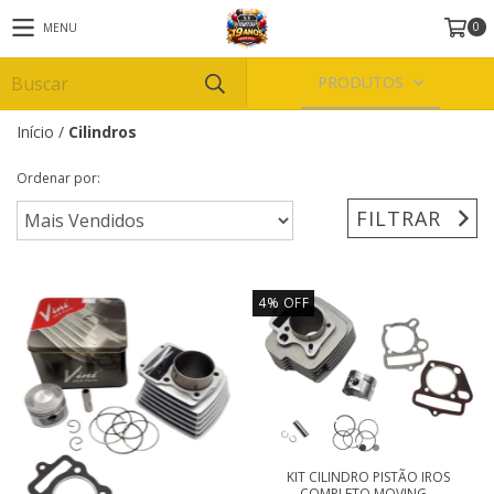
0
MENU
PRODUTOS
Início
/
Cilindros
Ordenar por:
FILTRAR
4
%
OFF
KIT CILINDRO PISTÃO IROS
COMPLETO MOVING...