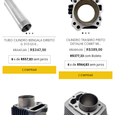
CILINDRO TRASEIRO PRETO
TUBO CILINDRO BENGALA DIREITO
DETALHE COMET MI...
G 310 GS K...
R$389,00
R$347,00
R$389,00
R$347,00
R$377,33
com
Boleto
6
x de
R$57,83
sem juros
6
x de
R$64,83
sem juros