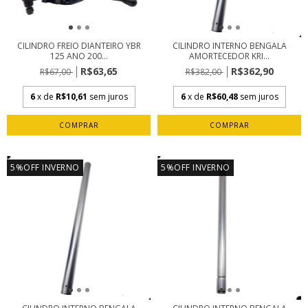
CILINDRO FREIO DIANTEIRO YBR
CILINDRO INTERNO BENGALA
125 ANO 200...
AMORTECEDOR KRI...
R$63,65
R$362,90
R$67,00
R$382,00
6
x de
R$10,61
sem juros
6
x de
R$60,48
sem juros
5%OFF INVERNO
5%OFF INVERNO