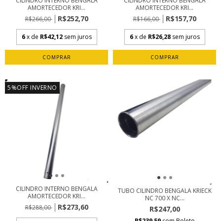
CILINDRO INTERNO BENGALA
CILINDRO INTERNO BENGALA
AMORTECEDOR KRI...
AMORTECEDOR KRI...
R$252,70
R$157,70
R$266,00
R$166,00
6
x de
R$42,12
sem juros
6
x de
R$26,28
sem juros
5%OFF INVERNO
CILINDRO INTERNO BENGALA
TUBO CILINDRO BENGALA KRIECK
AMORTECEDOR KRI...
NC 700 X NC...
R$273,60
R$288,00
R$247,00
R$239,59
com
Boleto