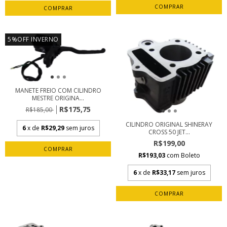
5%OFF INVERNO
MANETE FREIO COM CILINDRO
MESTRE ORIGINA...
R$175,75
R$185,00
CILINDRO ORIGINAL SHINERAY
6
x de
R$29,29
sem juros
CROSS 50 JET...
R$199,00
R$193,03
com
Boleto
6
x de
R$33,17
sem juros