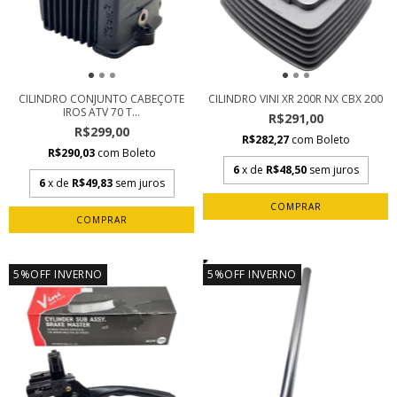
CILINDRO CONJUNTO CABEÇOTE
CILINDRO VINI XR 200R NX CBX 200
IROS ATV 70 T...
R$291,00
R$299,00
R$282,27
com
Boleto
R$290,03
com
Boleto
6
x de
R$48,50
sem juros
6
x de
R$49,83
sem juros
5%OFF INVERNO
5%OFF INVERNO