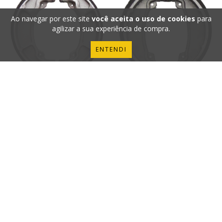
Ao navegar por este site
você aceita o uso de cookies
para
agilizar a sua experiência de compra.
ENTENDI
SAPATA FREIO TRASEIRA LONA
SAPATA FREIO TRASEIRA LONA
PATIM CG TITA...
PATIM PCX 150...
R$37,52
R$39,50
R$37,52
R$39,50
3
x de
R$12,51
sem juros
3
x de
R$12,51
sem juros
5%OFF INVERNO
5%OFF INVERNO