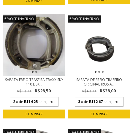
5%OFF INVERNO
5%OFF INVERNO
SAPATA FREIO TRASEIRA TRAXX SKY
SAPATA DE FREIO TRASEIRO
110 E SK...
ORIGINAL IROS A...
R$28,50
R$38,00
R$30,00
R$40,00
2
x de
R$14,25
sem juros
3
x de
R$12,67
sem juros
5%OFF INVERNO
5%OFF INVERNO