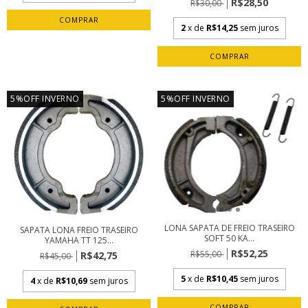
R$28,50
R$30,00
2
x de
R$14,25
sem juros
5%OFF INVERNO
5%OFF INVERNO
LONA SAPATA DE FREIO TRASEIRO
SAPATA LONA FREIO TRASEIRO
SOFT 50 KA...
YAMAHA TT 125...
R$52,25
R$55,00
R$42,75
R$45,00
5
x de
R$10,45
sem juros
4
x de
R$10,69
sem juros