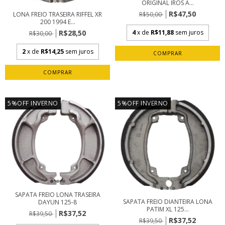
ORIGINAL IROS A...
R$47,50
R$50,00
LONA FREIO TRASEIRA RIFFEL XR
200 1994 E...
4
x de
R$11,88
sem juros
R$28,50
R$30,00
2
x de
R$14,25
sem juros
5%OFF INVERNO
5%OFF INVERNO
SAPATA FREIO LONA TRASEIRA
SAPATA FREIO DIANTEIRA LONA
DAYUN 125-8
PATIM XL 125...
R$37,52
R$39,50
R$37,52
R$39,50